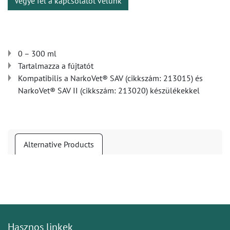
Vegye fel a kapcsolatot velünk
0 – 300 ml
Tartalmazza a fújtatót
Kompatibilis a NarkoVet® SAV (cikkszám: 213015) és
NarkoVet® SAV II (cikkszám: 213020) készülékekkel
Alternative Products
Hasznos linkek