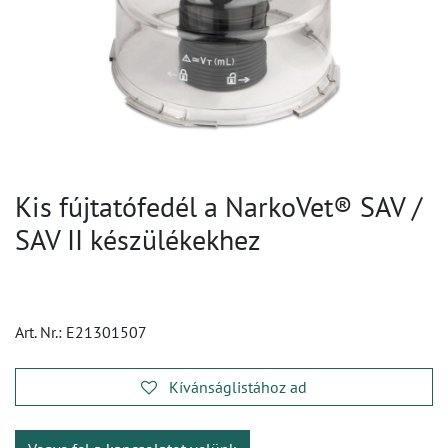
Kis fújtatófedél a NarkoVet® SAV /
SAV II készülékekhez
Art. Nr.:
E21301507
Kívánságlistához ad