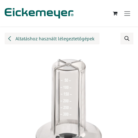
Kihagyás és továbblépés a tartalomhoz
Altatáshoz használt lélegeztetőgépek