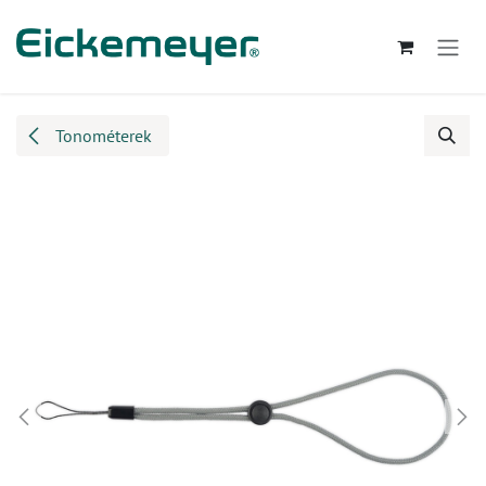
Kihagyás és továbblépés a tartalomhoz
Tonométerek