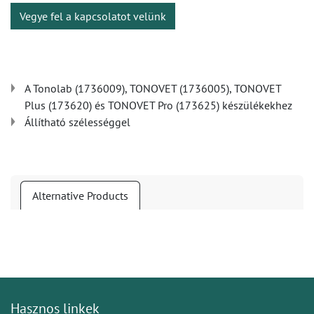
Vegye fel a kapcsolatot velünk
A Tonolab (1736009), TONOVET (1736005), TONOVET
Plus (173620) és TONOVET Pro (173625) készülékekhez
Állítható szélességgel
Alternative Products
Hasznos linkek