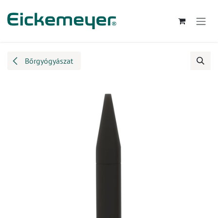
Kihagyás és továbblépés a tartalomhoz
Bőrgyógyászat