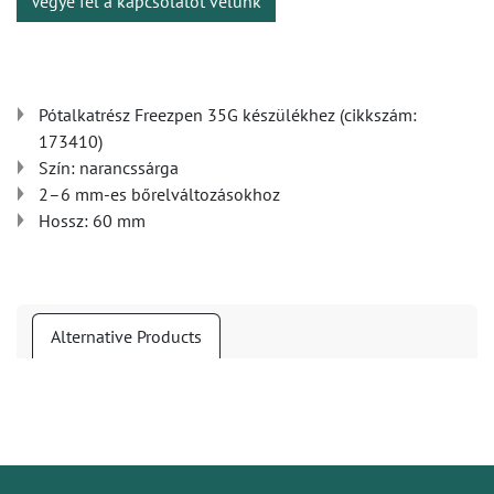
Vegye fel a kapcsolatot velünk
Pótalkatrész Freezpen 35G készülékhez (cikkszám:
173410)
Szín: narancssárga
2–6 mm-es bőrelváltozásokhoz
Hossz: 60 mm
Alternative Products