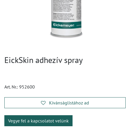
EickSkin adhezív spray
Art. Nr.:
952600
Kívánságlistához ad
Vegye fel a kapcsolatot velünk