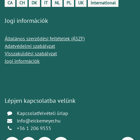
CA
CH
DK
IT
NL
PL
UK
International
Jogi információk
Általános szerződési feltételek (ÁSZF)
Adatvédelmi szabályzat
Visszaküldési szabályzat
Jogi információk
Lépjen kapcsolatba velünk
Kapcsolatfelvételi űrlap
info@eickemeyer.hu
+36 1 206 9555