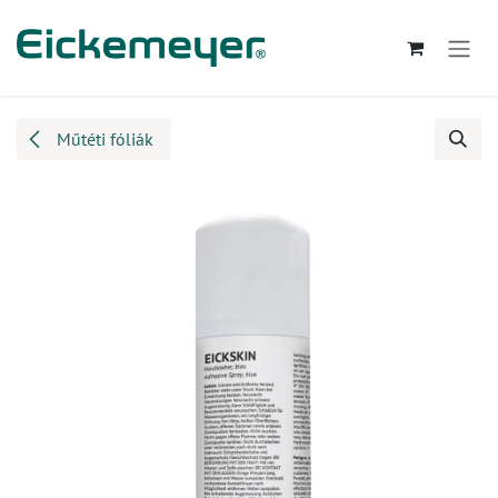
Kihagyás és továbblépés a tartalomhoz
Műtéti fóliák