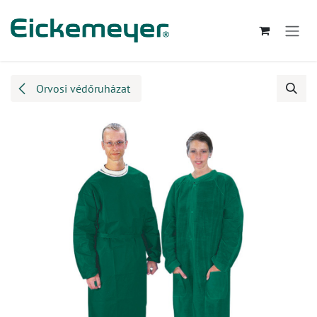
Kihagyás és továbblépés a tartalomhoz
Orvosi védőruházat