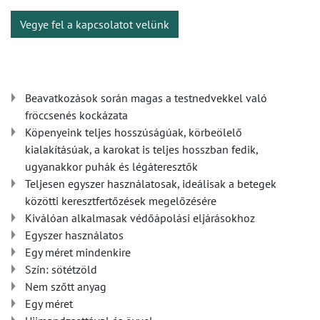
Vegye fel a kapcsolatot velünk
Beavatkozások során magas a testnedvekkel való
fröccsenés kockázata
Köpenyeink teljes hosszúságúak, körbeölelő
kialakításúak, a karokat is teljes hosszban fedik,
ugyanakkor puhák és légáteresztők
Teljesen egyszer használatosak, ideálisak a betegek
közötti keresztfertőzések megelőzésére
Kiválóan alkalmasak védőápolási eljárásokhoz
Egyszer használatos
Egy méret mindenkire
Szín: sötétzöld
Nem szőtt anyag
Egy méret