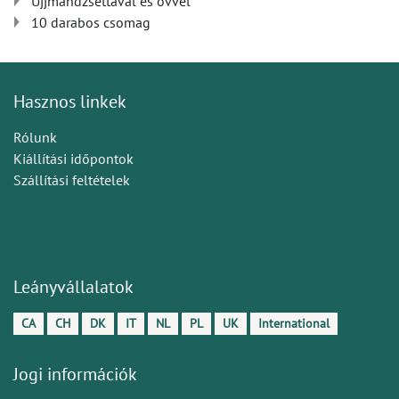
Ujjmandzsettával és övvel
10 darabos csomag
Hasznos linkek
Rólunk
Kiállítási időpontok
Szállítási feltételek
Leányvállalatok
CA
CH
DK
IT
NL
PL
UK
International
Jogi információk