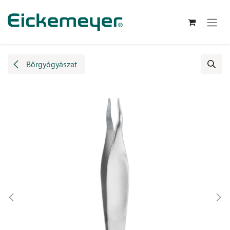
Kihagyás és továbblépés a tartalomhoz
Bőrgyógyászat