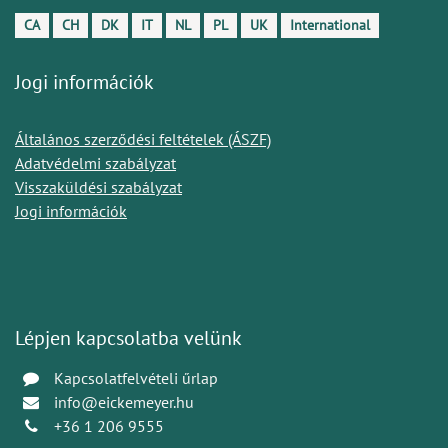
CA
CH
DK
IT
NL
PL
UK
International
Jogi információk
Általános szerződési feltételek (ÁSZF)
Adatvédelmi szabályzat
Visszaküldési szabályzat
Jogi információk
Lépjen kapcsolatba velünk
Kapcsolatfelvételi űrlap
info@eickemeyer.hu
+36 1 206 9555