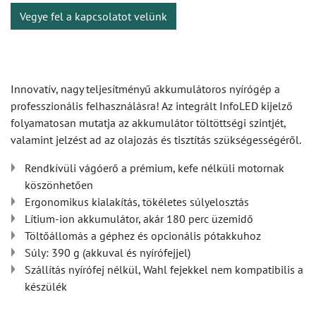
Vegye fel a kapcsolatot velünk
Innovatív, nagy teljesítményű akkumulátoros nyírógép a
professzionális felhasználásra! Az integrált InfoLED kijelző
folyamatosan mutatja az akkumulátor töltöttségi szintjét,
valamint jelzést ad az olajozás és tisztítás szükségességéről.
Rendkívüli vágóerő a prémium, kefe nélküli motornak
köszönhetően
Ergonomikus kialakítás, tökéletes súlyelosztás
Lítium-ion akkumulátor, akár 180 perc üzemidő
Töltőállomás a géphez és opcionális pótakkuhoz
Súly: 390 g (akkuval és nyírófejjel)
Szállítás nyírófej nélkül, Wahl fejekkel nem kompatibilis a
készülék