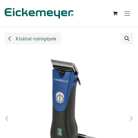
Kihagyás és továbblépés a tartalomhoz
Kisállat nyírógépek