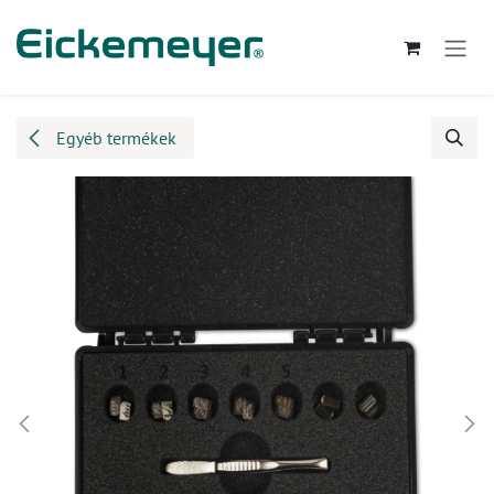
Kihagyás és továbblépés a tartalomhoz
Egyéb termékek