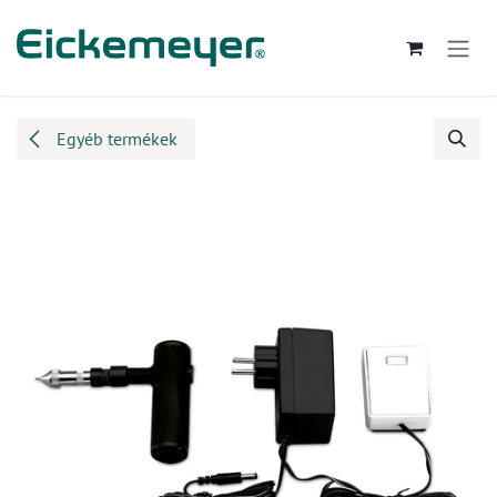
Kihagyás és továbblépés a tartalomhoz
Egyéb termékek