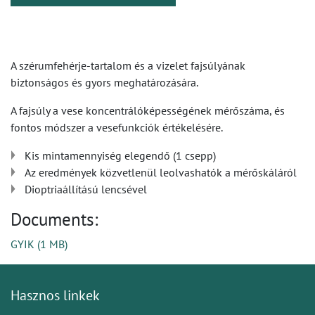
A szérumfehérje-tartalom és a vizelet fajsúlyának
biztonságos és gyors meghatározására.
A fajsúly a vese koncentrálóképességének mérőszáma, és
fontos módszer a vesefunkciók értékelésére.
Kis mintamennyiség elegendő (1 csepp)
Az eredmények közvetlenül leolvashatók a mérőskáláról
Dioptriaállítású lencsével
Documents:
GYIK
(
1 MB
)
Hasznos linkek