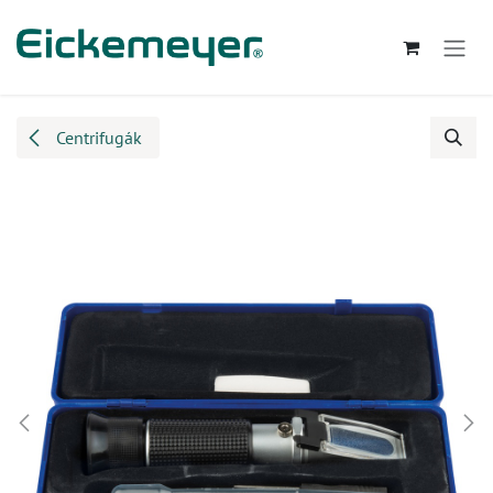
Kihagyás és továbblépés a tartalomhoz
Centrifugák