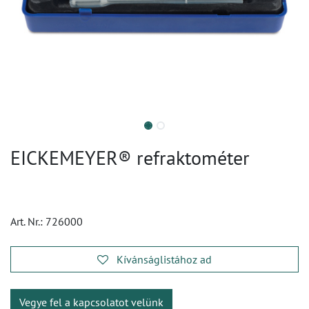
EICKEMEYER® refraktométer
Art. Nr.:
726000
Kívánságlistához ad
Vegye fel a kapcsolatot velünk