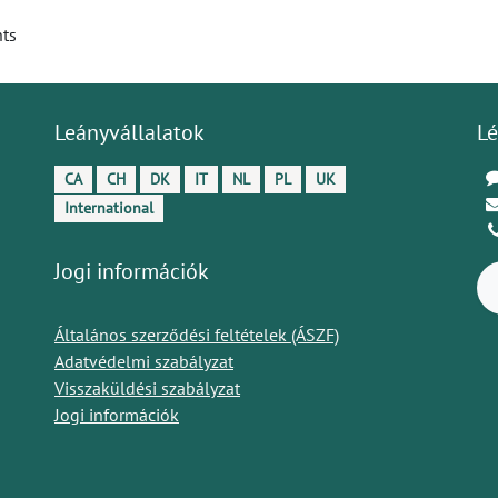
nts
Leányvállalatok
Lé
CA
CH
DK
IT
NL
PL
UK
International
Jogi információk
Általános szerződési feltételek (ÁSZF)
Adatvédelmi szabályzat
Visszaküldési szabályzat
Jogi információk