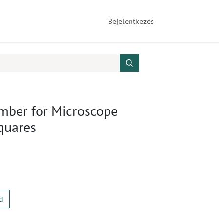
Bejelentkezés
mber for Microscope
quares
d