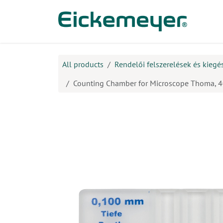
Kihagyás és továbblépés a tartalomhoz
​Ter
All products
Rendelői felszerelések és kiegé
Counting Chamber for Microscope Thoma, 4