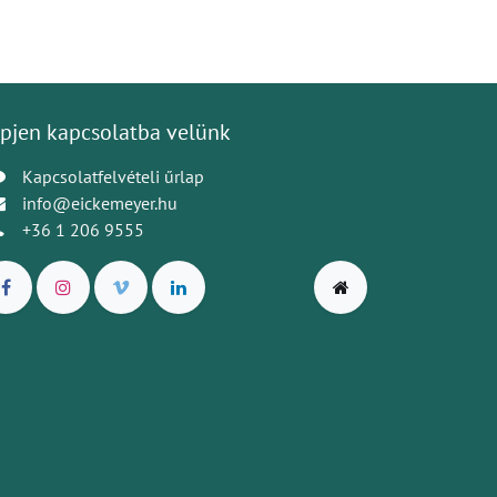
pjen kapcsolatba velünk
Kapcsolatfelvételi űrlap
info@eickemeyer.hu
+36 1 206 9555