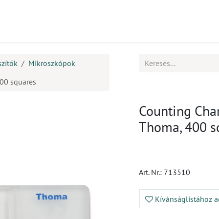
mékek
CPD
Ügyfélszolgálat
Állások
szítők
Mikroszkópok
00 squares
Counting Cha
Thoma, 400 s
Art. Nr.:
713510
Kívánságlistához a