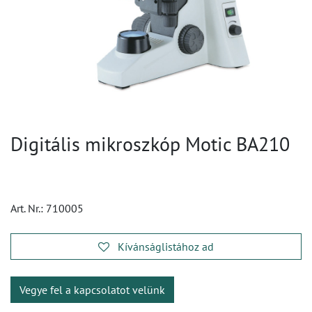
Digitális mikroszkóp Motic BA210
Art. Nr.:
710005
Kívánságlistához ad
Vegye fel a kapcsolatot velünk