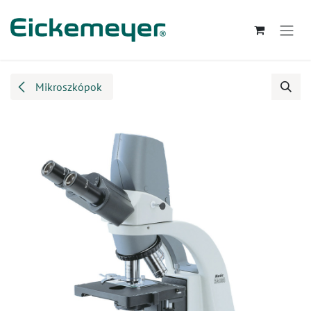
Kihagyás és továbblépés a tartalomhoz
Mikroszkópok