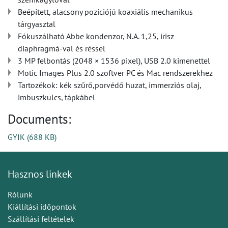
Beépített, alacsony pozíciójú koaxiális mechanikus
tárgyasztal
Fókuszálható Abbe kondenzor, N.A. 1,25, írisz
diaphragmá-val és réssel
3 MP felbontás (2048 × 1536 pixel), USB 2.0 kimenettel
Motic Images Plus 2.0 szoftver PC és Mac rendszerekhez
Tartozékok: kék szűrő,porvédő huzat, immerziós olaj,
imbuszkulcs, tápkábel
Documents:
GYIK
(
688 KB
)
Hasznos linkek
Rólunk
Kiállítási időpontok
Szállítási feltételek