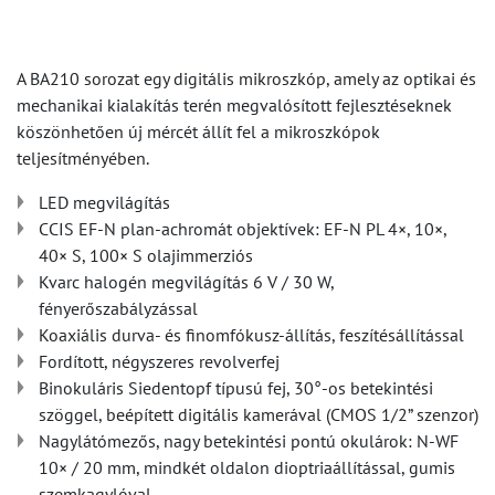
A BA210 sorozat egy digitális mikroszkóp, amely az optikai és
mechanikai kialakítás terén megvalósított fejlesztéseknek
köszönhetően új mércét állít fel a mikroszkópok
teljesítményében.
LED megvilágítás
CCIS EF-N plan-achromát objektívek: EF-N PL 4×, 10×,
40× S, 100× S olajimmerziós
Kvarc halogén megvilágítás 6 V / 30 W,
fényerőszabályzással
Koaxiális durva- és finomfókusz-állítás, feszítésállítással
Fordított, négyszeres revolverfej
Binokuláris Siedentopf típusú fej, 30°-os betekintési
szöggel, beépített digitális kamerával (CMOS 1/2” szenzor)
Nagylátómezős, nagy betekintési pontú okulárok: N-WF
10× / 20 mm, mindkét oldalon dioptriaállítással, gumis
szemkagylóval