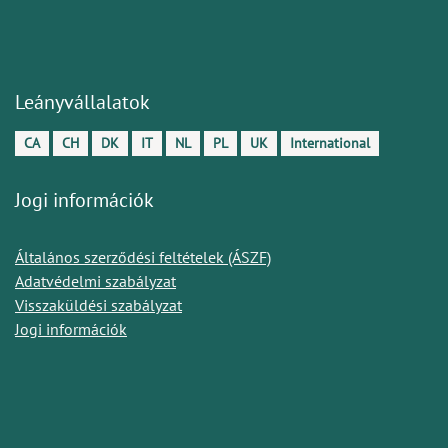
Leányvállalatok
CA
CH
DK
IT
NL
PL
UK
International
Jogi információk
Általános szerződési feltételek (ÁSZF)
Adatvédelmi szabályzat
Visszaküldési szabályzat
Jogi információk