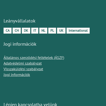
Leányvállalatok
CA
CH
DK
IT
NL
PL
UK
International
Jogi információk
Általános szerződési feltételek (ÁSZF)
Adatvédelmi szabályzat
Visszaküldési szabályzat
Jogi információk
Lépjen kapcsolatba velünk