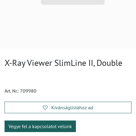
X-Ray Viewer SlimLine II, Double
Art. Nr.:
709980
Kívánságlistához ad
Vegye fel a kapcsolatot velünk