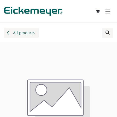
Kihagyás és továbblépés a tartalomhoz
All products