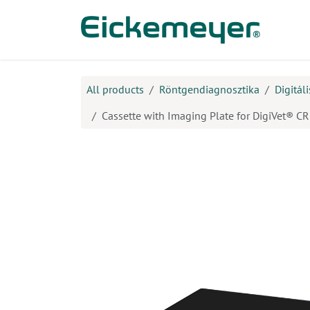
Kihagyás és továbblépés a tartalomhoz
​Ter
All products
Röntgendiagnosztika
Digitál
Cassette with Imaging Plate for DigiVet® C