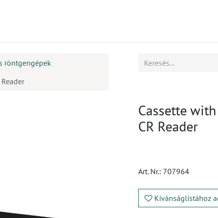
mékek
CPD
Ügyfélszolgálat
Állások
is röntgengépek
R Reader
Cassette with
CR Reader
Art. Nr.:
707964
Kívánságlistához a