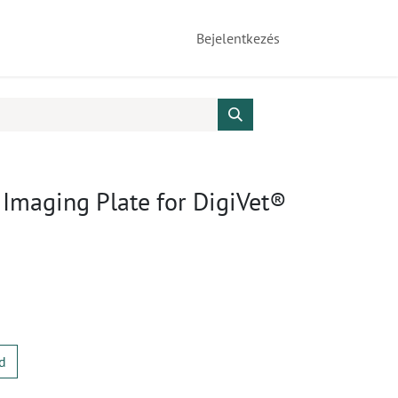
Bejelentkezés
 Imaging Plate for DigiVet®
d