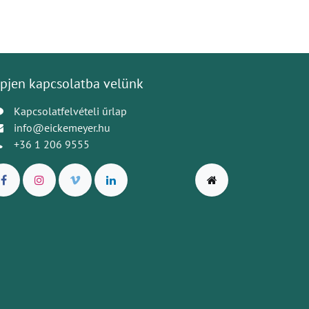
pjen kapcsolatba velünk
Kapcsolatfelvételi űrlap
info@eickemeyer.hu
+36 1 206 9555