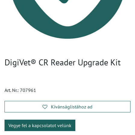
DigiVet® CR Reader Upgrade Kit
Art. Nr.:
707961
Kívánságlistához ad
Vegye fel a kapcsolatot velünk