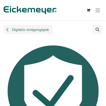
Kihagyás és továbblépés a tartalomhoz
Digitális röntgengépek