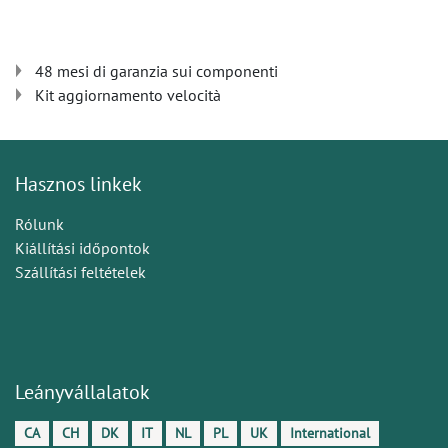
48 mesi di garanzia sui componenti
Kit aggiornamento velocità
Hasznos linkek
Rólunk
Kiállítási időpontok
Szállítási feltételek
Leányvállalatok
CA
CH
DK
IT
NL
PL
UK
International