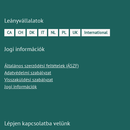
Leányvállalatok
CA
CH
DK
IT
NL
PL
UK
International
Jogi információk
Általános szerződési feltételek (ÁSZF)
Adatvédelmi szabályzat
Visszaküldési szabályzat
Jogi információk
Lépjen kapcsolatba velünk