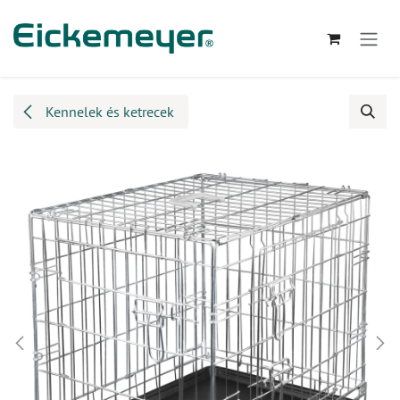
Kihagyás és továbblépés a tartalomhoz
Kennelek és ketrecek