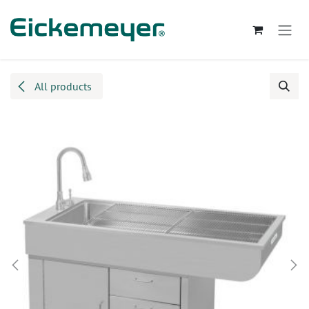
Kihagyás és továbblépés a tartalomhoz
All products