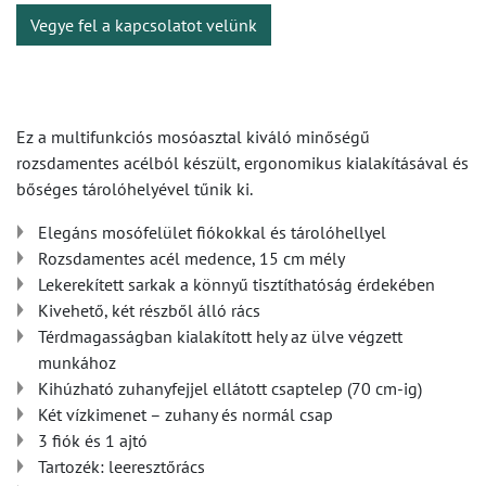
Vegye fel a kapcsolatot velünk
Ez a multifunkciós mosóasztal kiváló minőségű
rozsdamentes acélból készült, ergonomikus kialakításával és
bőséges tárolóhelyével tűnik ki.
Elegáns mosófelület fiókokkal és tárolóhellyel
Rozsdamentes acél medence, 15 cm mély
Lekerekített sarkak a könnyű tisztíthatóság érdekében
Kivehető, két részből álló rács
Térdmagasságban kialakított hely az ülve végzett
munkához
Kihúzható zuhanyfejjel ellátott csaptelep (70 cm-ig)
Két vízkimenet – zuhany és normál csap
3 fiók és 1 ajtó
Tartozék: leeresztőrács