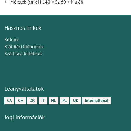
Méretek (cm): H 140 × Sz 60 × Ma 88
Hasznos linkek
Rólunk
Kiállítási időpontok
Szállítási feltételek
Leányvállalatok
CA
CH
DK
IT
NL
PL
UK
International
Jogi információk