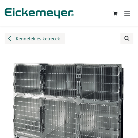
Kihagyás és továbblépés a tartalomhoz
Kennelek és ketrecek