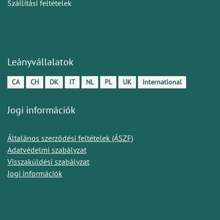
Szállítási feltételek
Leányvállalatok
CA
CH
DK
IT
NL
PL
UK
International
Jogi információk
Általános szerződési feltételek (ÁSZF)
Adatvédelmi szabályzat
Visszaküldési szabályzat
Jogi információk