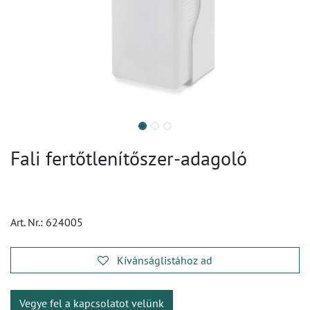
Fali fertőtlenítőszer-adagoló
Art. Nr.:
624005
Kívánságlistához ad
Vegye fel a kapcsolatot velünk