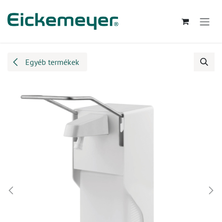
Kihagyás és továbblépés a tartalomhoz
Egyéb termékek