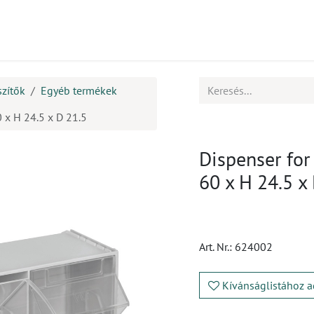
mékek
CPD
Ügyfélszolgálat
Állások
szítők
Egyéb termékek
 x H 24.5 x D 21.5
Dispenser for
60 x H 24.5 x
Art. Nr.:
624002
Kívánságlistához a