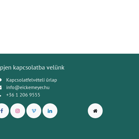
pjen kapcsolatba velünk
Kapcsolatfelvételi űrlap
info@eickemeyer.hu
+36 1 206 9555