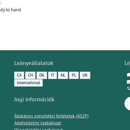
s
ady to hand
Leányvállalatok
Lé
CA
CH
DK
IT
NL
PL
UK
International
Jogi információk
Általános szerződési feltételek (ÁSZF)
Adatvédelmi szabályzat
Visszaküldési szabályzat