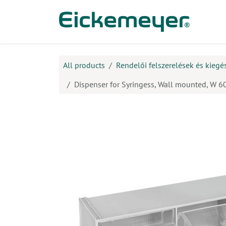
Kihagyás és továbblépés a tartalomhoz
​Ter
All products
Rendelői felszerelések és kiegé
Dispenser for Syringess, Wall mounted, W 60