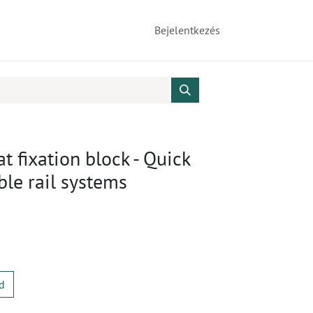
Bejelentkezés
t fixation block - Quick
ble rail systems
d