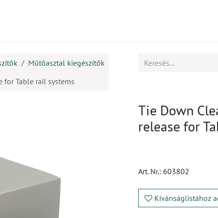
mékek
CPD
Ügyfélszolgálat
Állások
szítők
Műtőasztal kiegészítők
 for Table rail systems
Tie Down Clea
release for Ta
Art. Nr.:
603802
Kívánságlistához a