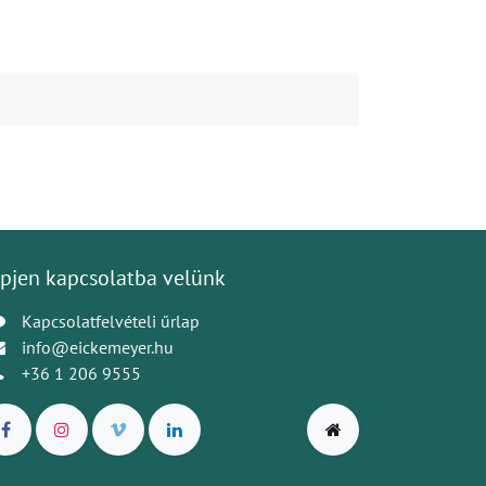
pjen kapcsolatba velünk
Kapcsolatfelvételi űrlap
info@eickemeyer.hu
+36 1 206 9555