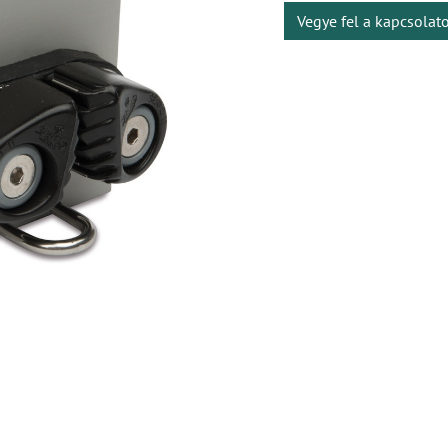
Vegye fel a kapcsolat