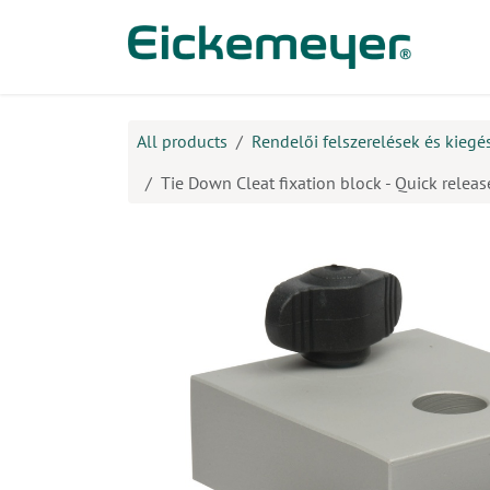
Kihagyás és továbblépés a tartalomhoz
​Ter
All products
Rendelői felszerelések és kiegé
Tie Down Cleat fixation block - Quick release