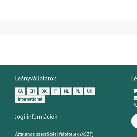
Leányvállalatok
Lé
CA
CH
DK
IT
NL
PL
UK
International
Jogi információk
Általános szerződési feltételek (ÁSZF)