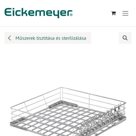
Kihagyás és továbblépés a tartalomhoz
Műszerek tisztítása és sterilizálása