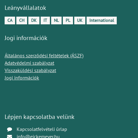
Leányvállalatok
CA
CH
DK
IT
NL
PL
UK
International
Jogi információk
Általános szerződési feltételek (ÁSZF)
Adatvédelmi szabályzat
Visszaküldési szabályzat
Jogi információk
Lépjen kapcsolatba velünk
Kapcsolatfelvételi űrlap
info@eickemeyer.hu