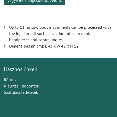
Vegye fel a kapcsolatot velünk
Up to 11 hollow body instruments can be processed with
the injector rail such as suction tubes or dental
handpieces and contra angles.
Dimensions (in cm): L 43 x W 42 x H 12
Hasznos linkek
Rólunk
Kiállítási időpontok
Szállítási feltételek