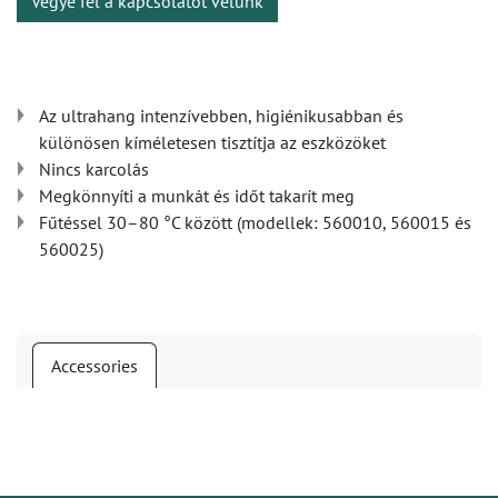
Vegye fel a kapcsolatot velünk
Az ultrahang intenzívebben, higiénikusabban és
különösen kíméletesen tisztítja az eszközöket
Nincs karcolás
Megkönnyíti a munkát és időt takarít meg
Fűtéssel 30–80 °C között (modellek: 560010, 560015 és
560025)
Accessories