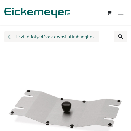
Kihagyás és továbblépés a tartalomhoz
Tisztító folyadékok orvosi ultrahanghoz