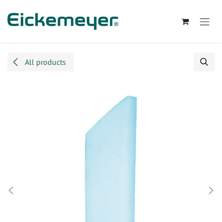
Kihagyás és továbblépés a tartalomhoz
All products