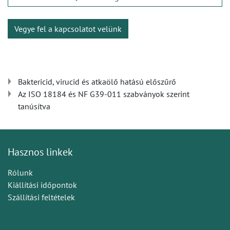
Vegye fel a kapcsolatot velünk
Baktericid, virucid és atkaölő hatású előszűrő
Az ISO 18184 és NF G39-011 szabványok szerint
tanúsítva
Hasznos linkek
Rólunk
Kiállítási időpontok
Szállítási feltételek