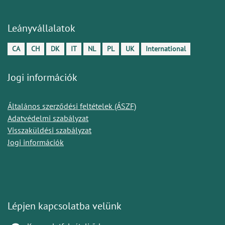
Leányvállalatok
CA
CH
DK
IT
NL
PL
UK
International
Jogi információk
Általános szerződési feltételek (ÁSZF)
Adatvédelmi szabályzat
Visszaküldési szabályzat
Jogi információk
Lépjen kapcsolatba velünk