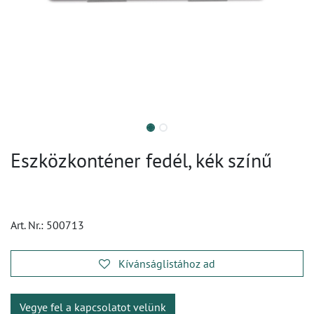
Eszközkonténer fedél, kék színű
Art. Nr.:
500713
Kívánságlistához ad
Vegye fel a kapcsolatot velünk