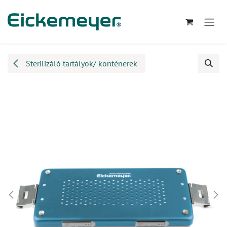
Kihagyás és továbblépés a tartalomhoz
Sterilizáló tartályok/ konténerek