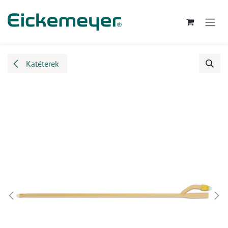
Kihagyás és továbblépés a tartalomhoz
Katéterek