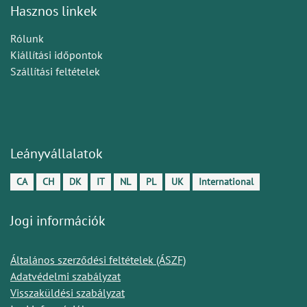
Hasznos linkek
Rólunk
Kiállítási időpontok
Szállítási feltételek
Leányvállalatok
CA
CH
DK
IT
NL
PL
UK
International
Jogi információk
Általános szerződési feltételek (ÁSZF)
Adatvédelmi szabályzat
Visszaküldési szabályzat