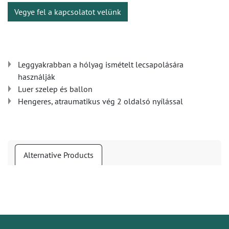
Vegye fel a kapcsolatot velünk
Leggyakrabban a hólyag ismételt lecsapolására
használják
Luer szelep és ballon
Hengeres, atraumatikus vég 2 oldalsó nyílással
Alternative Products