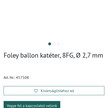
Foley ballon katéter, 8FG, Ø 2,7 mm
Art. Nr.:
457508
Kívánságlistához ad
Vegye fel a kapcsolatot velünk