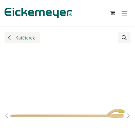
Kihagyás és továbblépés a tartalomhoz
Katéterek