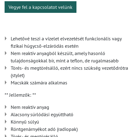
Vegye fel a kapcsolatot velünk
Lehetővé teszi a vizelet elvezetését funkcionális vagy
fizikai húgycső-elzáródás esetén
Nem reaktív anyagból készült, amely hasonló
tulajdonságokkal bír, mint a teflon, de rugalmasabb
Törés- és megtörésálló, ezért nincs szükség vezetődrótra
(stylet)
Macskák számára alkalmas
** Jellemzők: **
Nem reaktív anyag
Alacsony súrlódási együttható
Könnyű súlyú
Röntgenárnyékot adó (radiopak)
Törés- és megtörésálló