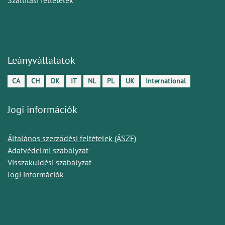
Leányvállalatok
CA
CH
DK
IT
NL
PL
UK
International
Jogi információk
Általános szerződési feltételek (ÁSZF)
Adatvédelmi szabályzat
Visszaküldési szabályzat
Jogi információk