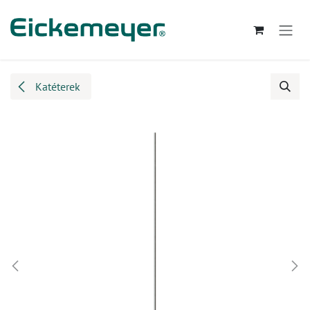
Kihagyás és továbblépés a tartalomhoz
Katéterek