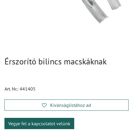
Érszorító bilincs macskáknak
Art. Nr.:
441405
Kívánságlistához ad
Vegye fel a kapcsolatot velünk