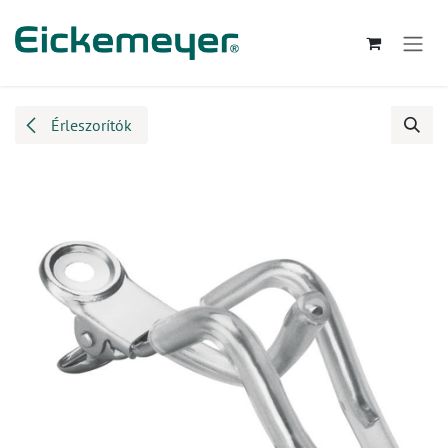
Kihagyás és továbblépés a tartalomhoz
Érleszorítók