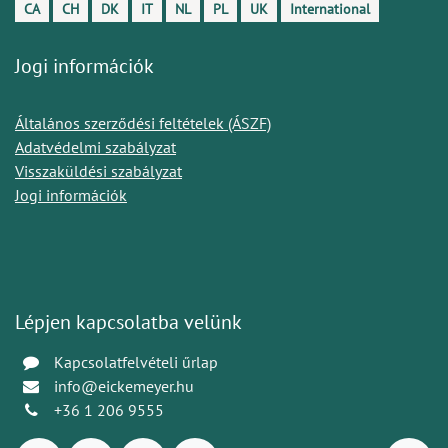
CA
CH
DK
IT
NL
PL
UK
International
Jogi információk
Általános szerződési feltételek (ÁSZF)
Adatvédelmi szabályzat
Visszaküldési szabályzat
Jogi információk
Lépjen kapcsolatba velünk
Kapcsolatfelvételi űrlap
info@eickemeyer.hu
+36 1 206 9555