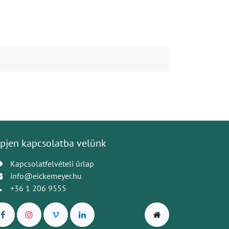
pjen kapcsolatba velünk
Kapcsolatfelvételi űrlap
info@eickemeyer.hu
+36 1 206 9555