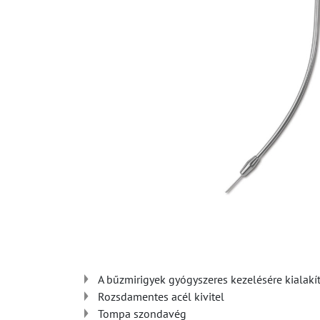
A bűzmirigyek gyógyszeres kezelésére kialakí
Rozsdamentes acél kivitel
Tompa szondavég