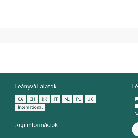
Leányvállalatok
Lé
CA
CH
DK
IT
NL
PL
UK
International
Jogi információk