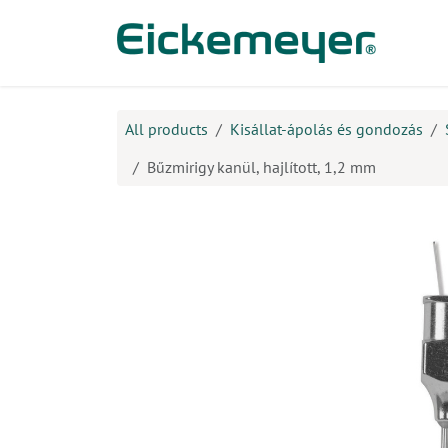
Kihagyás és továbblépés a tartalomhoz
​Ter
All products
Kisállat-ápolás és gondozás
Bűzmirigy kanül, hajlított, 1,2 mm