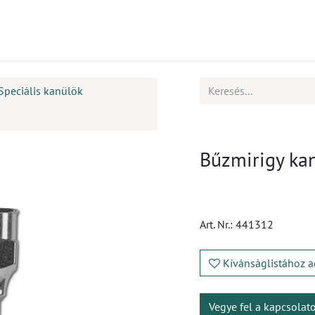
mékek
CPD
Ügyfélszolgálat
Állások
Speciális kanülök
Bűzmirigy kanü
Art. Nr.:
441312
Kívánságlistához a
Vegye fel a kapcsolat