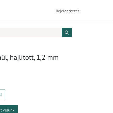
Bejelentkezés
l, hajlított, 1,2 mm
d
ot velünk