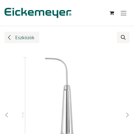
Kihagyás és továbblépés a tartalomhoz
Eszközök