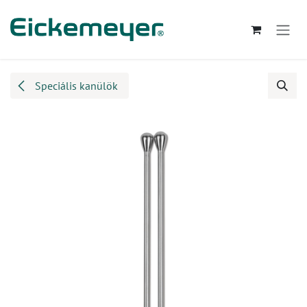
Kihagyás és továbblépés a tartalomhoz
Speciális kanülök