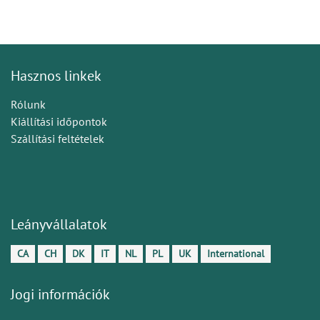
Hasznos linkek
Rólunk
Kiállítási időpontok
Szállítási feltételek
Leányvállalatok
CA
CH
DK
IT
NL
PL
UK
International
Jogi információk