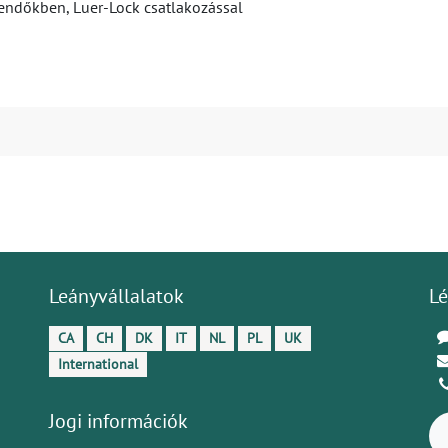
skendőkben, Luer-Lock csatlakozással
Leányvállalatok
Lé
CA
CH
DK
IT
NL
PL
UK
International
Jogi információk