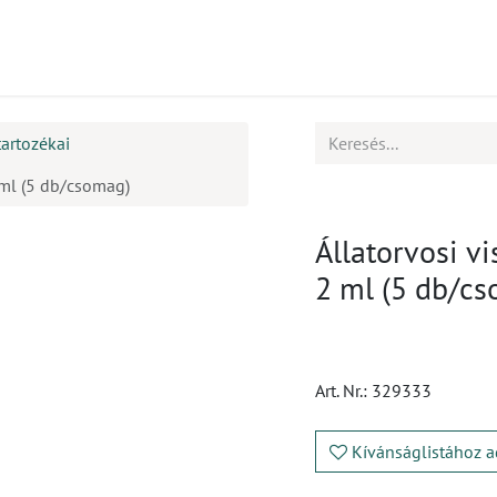
mékek
CPD
Ügyfélszolgálat
Állások
tartozékai
 ml (5 db/csomag)
Állatorvosi v
2 ml (5 db/c
Art. Nr.:
329333
Kívánságlistához a