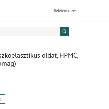
Bejelentkezés
iszkoelasztikus oldat, HPMC,
somag)
d