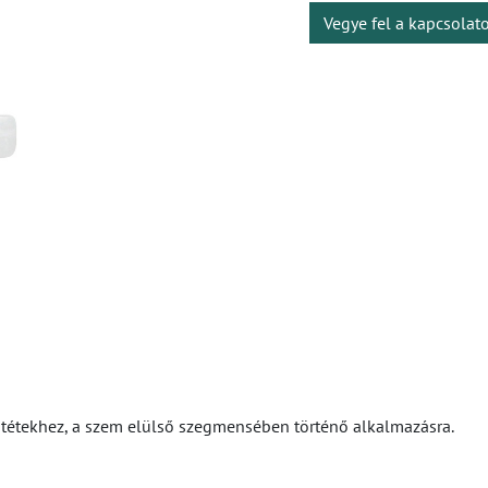
Vegye fel a kapcsolat
műtétekhez, a szem elülső szegmensében történő alkalmazásra.