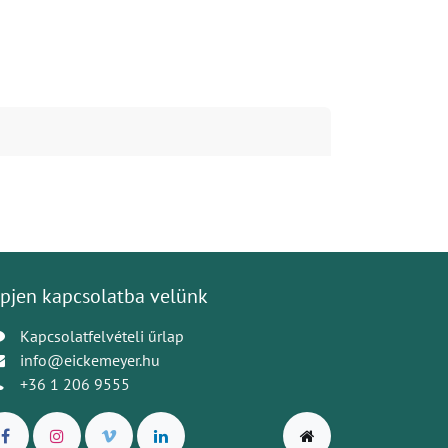
pjen kapcsolatba velünk
Kapcsolatfelvételi űrlap
info@eickemeyer.hu
+36 1 206 9555