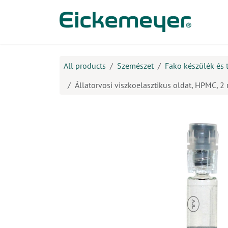
Kihagyás és továbblépés a tartalomhoz
​Ter
All products
Szemészet
Fako készülék és 
Állatorvosi viszkoelasztikus oldat, HPMC, 2