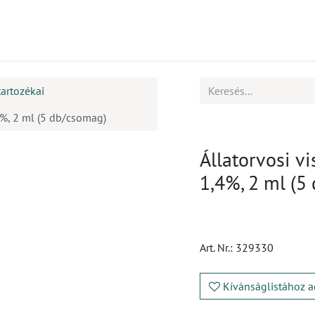
mékek
CPD
Ügyfélszolgálat
Állások
tartozékai
4%, 2 ml (5 db/csomag)
Állatorvosi v
1,4%, 2 ml (5
Art. Nr.:
329330
Kívánságlistához a