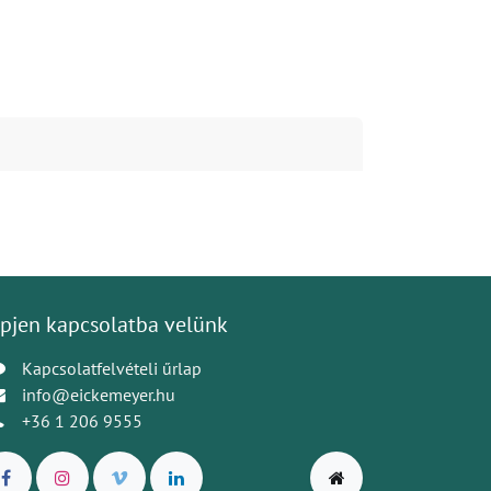
pjen kapcsolatba velünk
Kapcsolatfelvételi űrlap
info@eickemeyer.hu
+36 1 206 9555