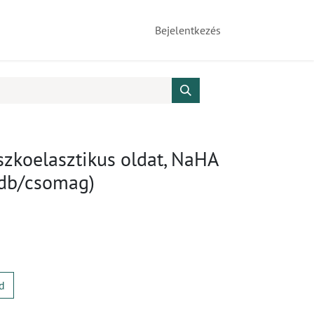
Bejelentkezés
iszkoelasztikus oldat, NaHA
 db/csomag)
d