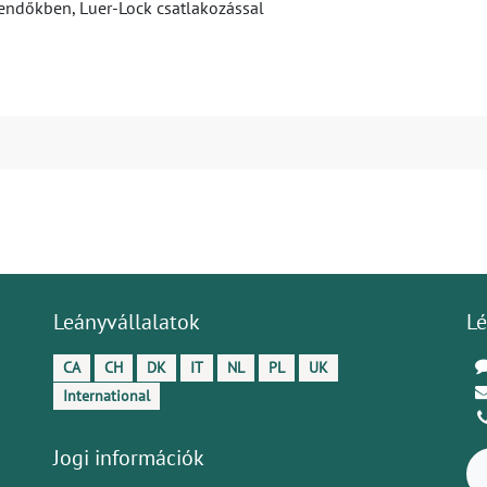
skendőkben, Luer-Lock csatlakozással
Leányvállalatok
Lé
CA
CH
DK
IT
NL
PL
UK
International
Jogi információk