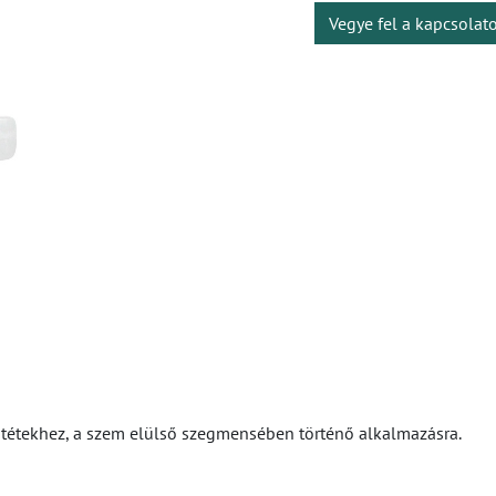
Vegye fel a kapcsolat
műtétekhez, a szem elülső szegmensében történő alkalmazásra.