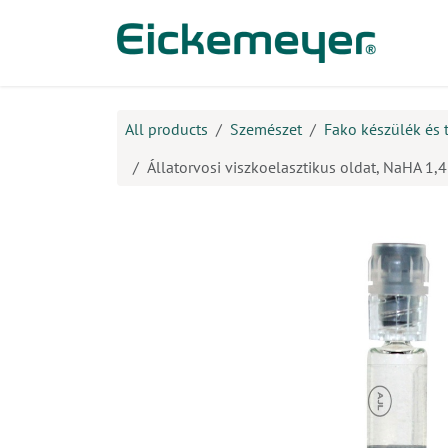
Kihagyás és továbblépés a tartalomhoz
​Ter
All products
Szemészet
Fako készülék és 
Állatorvosi viszkoelasztikus oldat, NaHA 1,