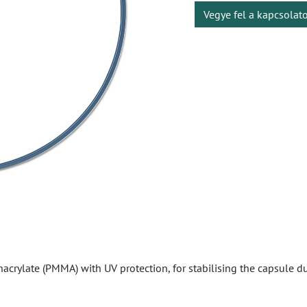
Vegye fel a kapcsolat
crylate (PMMA) with UV protection, for stabilising the capsule dur