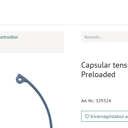
mékek
CPD
Ügyfélszolgálat
Állások
tartozékai
Capsular tens
Preloaded
Art. Nr.:
329324
Kívánságlistához a