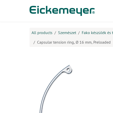
Kihagyás és továbblépés a tartalomhoz
​Ter
All products
Szemészet
Fako készülék és 
Capsular tension ring, Ø 16 mm, Preloaded