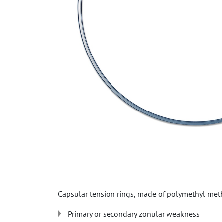
Capsular tension rings, made of polymethyl metha
Primary or secondary zonular weakness