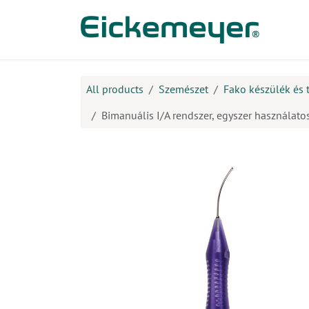
Kihagyás és továbblépés a tartalomhoz
​Ter
All products
Szemészet
Fako készülék és 
Bimanuális I/A rendszer, egyszer használatos