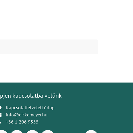
pjen kapcsolatba velünk
Kapcsolatfelvételi űrlap
info@eickemeyer.hu
+36 1 206 9555