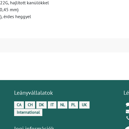
 22G, hajlított kanülökkel
Ø 0,45 mm)
), érdes heggyel
Leányvállalatok
Lé
CA
CH
DK
IT
NL
PL
UK
International
Jogi információk