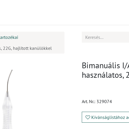
mékek
CPD
Ügyfélszolgálat
Állások
tartozékai
, 22G, hajlított kanülökkel
Bimanuális I/
használatos, 2
Art. Nr.:
329074
Kívánságlistához a