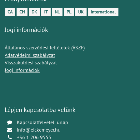
CA
CH
DK
IT
NL
PL
UK
International
Jogi információk
Általános szerződési feltételek (ÁSZF)
Adatvédelmi szabályzat
Visszaküldési szabályzat
Jogi információk
Lépjen kapcsolatba velünk
Kapcsolatfelvételi űrlap
info@eickemeyer.hu
+36 1 206 9555