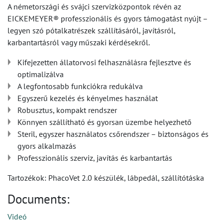
A németországi és svájci szervizközpontok révén az
EICKEMEYER® professzionális és gyors támogatást nyújt –
legyen szó pótalkatrészek szállításáról, javításról,
karbantartásról vagy műszaki kérdésekről.
Kifejezetten állatorvosi felhasználásra fejlesztve és
optimalizálva
A legfontosabb funkciókra redukálva
Egyszerű kezelés és kényelmes használat
Robusztus, kompakt rendszer
Könnyen szállítható és gyorsan üzembe helyezhető
Steril, egyszer használatos csőrendszer – biztonságos és
gyors alkalmazás
Professzionális szerviz, javítás és karbantartás
Tartozékok: PhacoVet 2.0 készülék, lábpedál, szállítótáska
Documents:
Videó