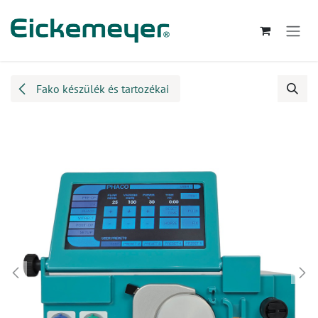
Kihagyás és továbblépés a tartalomhoz
Fako készülék és tartozékai