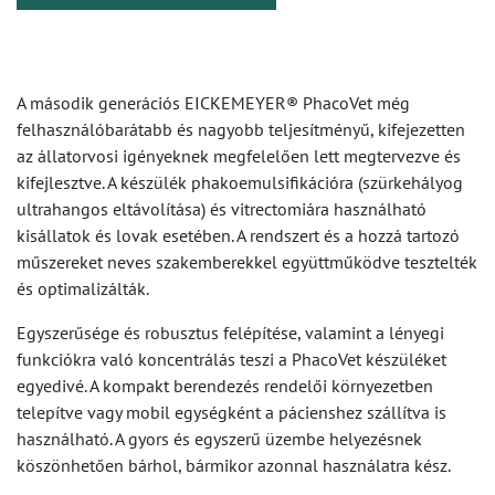
A második generációs EICKEMEYER® PhacoVet még
felhasználóbarátabb és nagyobb teljesítményű, kifejezetten
az állatorvosi igényeknek megfelelően lett megtervezve és
kifejlesztve. A készülék phakoemulsifikációra (szürkehályog
ultrahangos eltávolítása) és vitrectomiára használható
kisállatok és lovak esetében. A rendszert és a hozzá tartozó
műszereket neves szakemberekkel együttműködve tesztelték
és optimalizálták.
Egyszerűsége és robusztus felépítése, valamint a lényegi
funkciókra való koncentrálás teszi a PhacoVet készüléket
egyedivé. A kompakt berendezés rendelői környezetben
telepítve vagy mobil egységként a pácienshez szállítva is
használható. A gyors és egyszerű üzembe helyezésnek
köszönhetően bárhol, bármikor azonnal használatra kész.