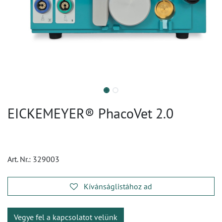
EICKEMEYER® PhacoVet 2.0
Art. Nr.:
329003
Kívánságlistához ad
Vegye fel a kapcsolatot velünk