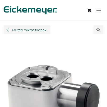
Kihagyás és továbblépés a tartalomhoz
Műtéti mikroszkópok