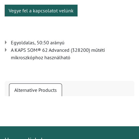
Vegye fel a kapcsolatot velünk
Egyoldalas, 50:50 arányú
A KAPS SOM® 62 Advanced (328200) műtéti
mikroszkóphoz használható
Alternative Products