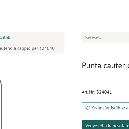
mékek
CPD
Ügyfélszolgálat
Állások
szítők
auterio a cappio per 324040
Punta cauteri
Art. Nr.:
324041
Kívánságlistához a
Vegye fel a kapcsolat