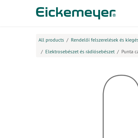
Kihagyás és továbblépés a tartalomhoz
​Ter
All products
Rendelői felszerelések és kiegé
Elektrosebészet és rádiósebészet
Punta c