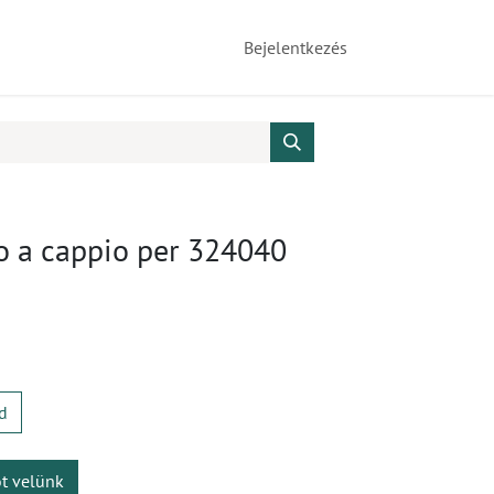
Bejelentkezés
o a cappio per 324040
d
ot velünk