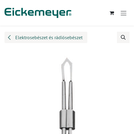
Kihagyás és továbblépés a tartalomhoz
Elektrosebészet és rádiósebészet