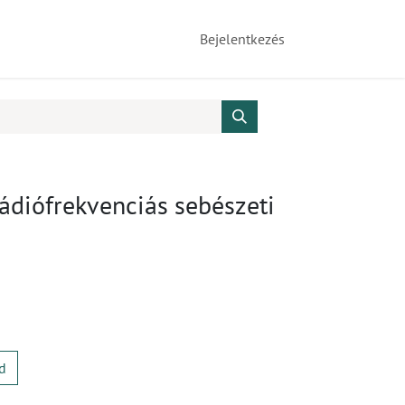
Bejelentkezés
rádiófrekvenciás sebészeti
d