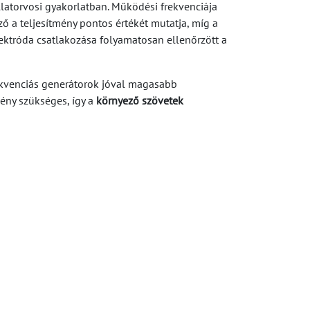
latorvosi gyakorlatban. Működési frekvenciája
ző a teljesítmény pontos értékét mutatja, míg a
ektróda csatlakozása folyamatosan ellenőrzött a
rekvenciás generátorok jóval magasabb
ény szükséges, így a
környező szövetek