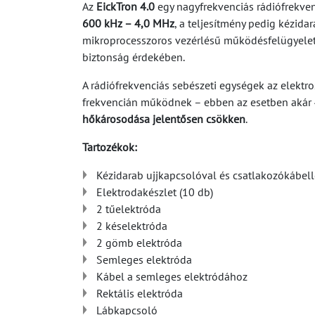
Az
EickTron 4.0
egy nagyfrekvenciás rádiófrekven
600 kHz – 4,0 MHz
, a teljesítmény pedig kézida
mikroprocesszoros vezérlésű működésfelügyele
biztonság érdekében.
A rádiófrekvenciás sebészeti egységek az elektr
frekvencián működnek – ebben az esetben akár
hőkárosodása jelentősen csökken
.
Tartozékok:
Kézidarab ujjkapcsolóval és csatlakozókábell
Elektrodakészlet (10 db)
2 tűelektróda
2 késelektróda
2 gömb elektróda
Semleges elektróda
Kábel a semleges elektródához
Rektális elektróda
Lábkapcsoló