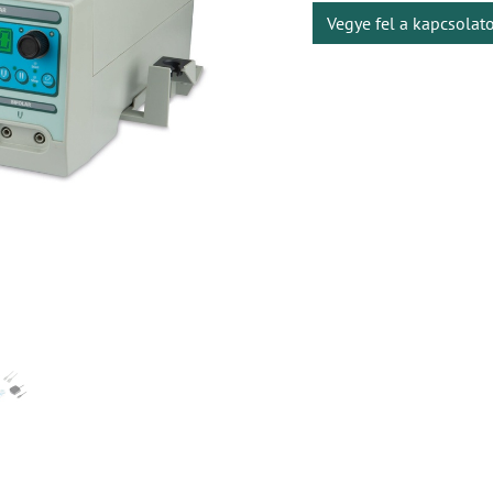
Vegye fel a kapcsolat