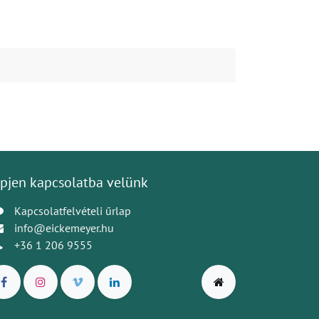
pjen kapcsolatba velünk
Kapcsolatfelvételi űrlap
info@eickemeyer.hu
+36 1 206 9555