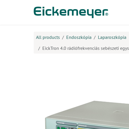
Kihagyás és továbblépés a tartalomhoz
​Ter
All products
Endoszkópia
Laparoszkópia
EickTron 4.0 rádiófrekvenciás sebészeti egy