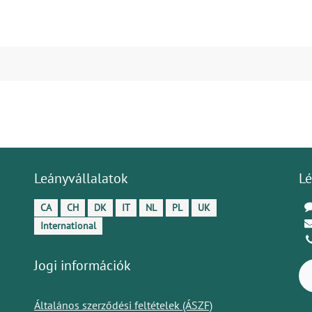
Leányvállalatok
Lé
CA
CH
DK
IT
NL
PL
UK
International
Jogi információk
Általános szerződési feltételek (ÁSZF)