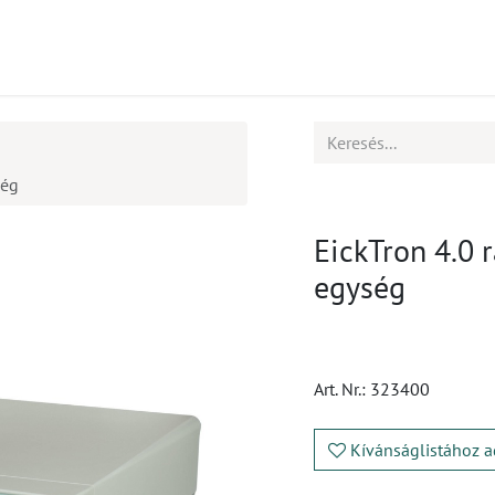
mékek
CPD
Ügyfélszolgálat
Állások
ség
EickTron 4.0 
egység
Art. Nr.:
323400
Kívánságlistához a