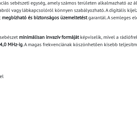
ciás sebészeti egység, amely számos területen alkalmazható az ál
rabról vagy lábkapcsolóról könnyen szabályozható. A digitális kijel
t
megbízható és biztonságos üzemeltetést
garantál. A semleges el
osebészet
minimálisan invazív formáját
képviselik, mivel a rádióf
4,0 MHz-ig
. A magas frekvenciának köszönhetően kisebb teljesítm
el