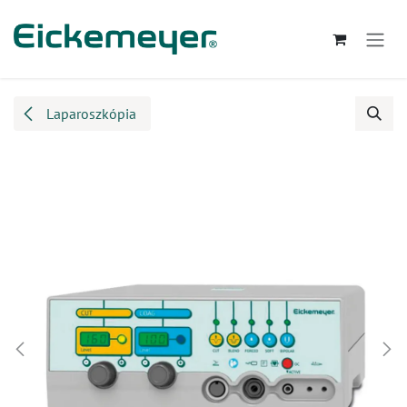
Kihagyás és továbblépés a tartalomhoz
Laparoszkópia