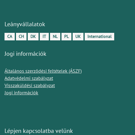
Leányvállalatok
CA
CH
DK
IT
NL
PL
UK
International
Jogi információk
Általános szerződési feltételek (ÁSZF)
Adatvédelmi szabályzat
Visszaküldési szabályzat
Jogi információk
Lépjen kapcsolatba velünk