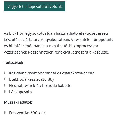
Vegye fel a kapcsolatot velünk
Az EickTron egy sokoldalúan használható elektrosebészeti
készülék az állatorvosi gyakorlatban. A készülék monopoláris
és bipoláris módban is használható. Mikroprocesszor
vezérlésének köszönhetően rendkívül egyszerű a kezelése.
Tartozékok
Kézidarab nyomógombbal és csatlakozókábellel
Elektróda készlet (10 db)
Neutrál- és rektálelektróda kábellel
Lábkapcsoló
Műszaki adatok
Frekvencia: 600 kHz