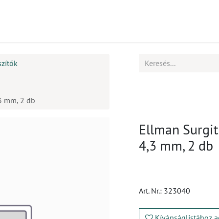
mékek
CPD
Ügyfélszolgálat
Állások
szítők
,3 mm, 2 db
Ellman Surgit
4,3 mm, 2 db
Art. Nr.:
323040
Kívánságlistához a