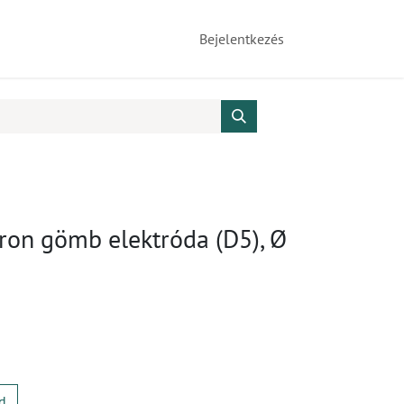
Bejelentkezés
ron gömb elektróda (D5), Ø
d