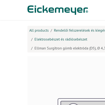
Kihagyás és továbblépés a tartalomhoz
​Ter
All products
Rendelői felszerelések és kiegé
Elektrosebészet és rádiósebészet
Ellman Surgitron gömb elektróda (D5), Ø 4