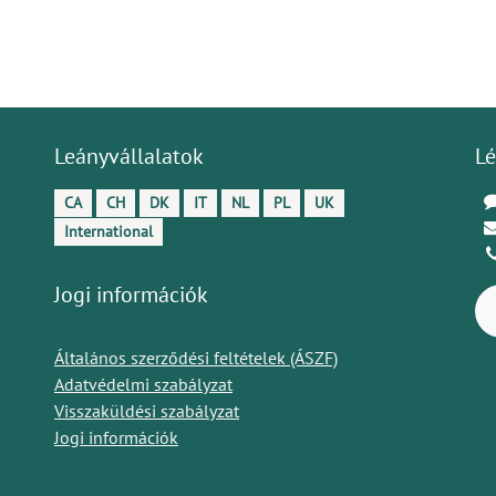
Leányvállalatok
Lé
CA
CH
DK
IT
NL
PL
UK
International
Jogi információk
Általános szerződési feltételek (ÁSZF)
Adatvédelmi szabályzat
Visszaküldési szabályzat
Jogi információk