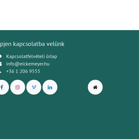
pjen kapcsolatba velünk
Kapcsolatfelvételi űrlap
info@eickemeyer.hu
+36 1 206 9555