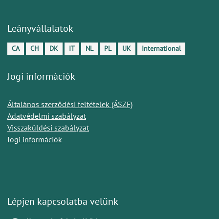
Leányvállalatok
CA
CH
DK
IT
NL
PL
UK
International
Jogi információk
Általános szerződési feltételek (ÁSZF)
Adatvédelmi szabályzat
Visszaküldési szabályzat
Jogi információk
Lépjen kapcsolatba velünk