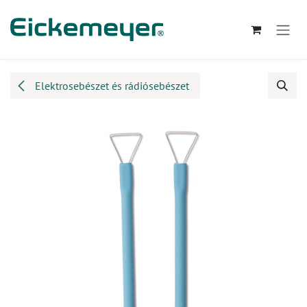
Kihagyás és továbblépés a tartalomhoz
Elektrosebészet és rádiósebészet