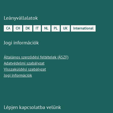
Leányvállalatok
CA
CH
DK
IT
NL
PL
UK
International
Jogi információk
Általános szerződési feltételek (ÁSZF)
Adatvédelmi szabályzat
Visszaküldési szabályzat
Jogi információk
Lépjen kapcsolatba velünk