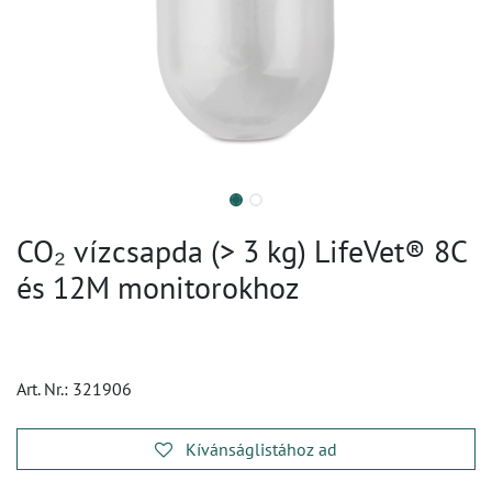
CO₂ vízcsapda (> 3 kg) LifeVet® 8C
és 12M monitorokhoz
Art. Nr.:
321906
Kívánságlistához ad