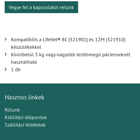
Vegye fel a kapcsolatot velünk
Kompatibilis a LifeVet® 8C (321901) és 12M (321910)
készülékekkel
Körülbelül 3 kg vagy nagyobb testtömegű pácienseknél
használható
1 db
Hasznos linkek
Rólunk
Kiállítási időpontok
Szállítási feltételek