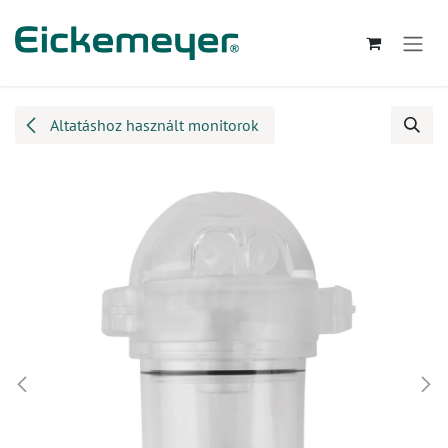
Kihagyás és továbblépés a tartalomhoz
Altatáshoz használt monitorok