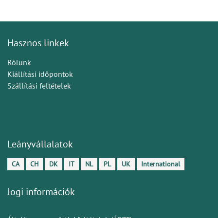
Hasznos linkek
Rólunk
Kiállítási időpontok
Szállítási feltételek
Leányvállalatok
CA
CH
DK
IT
NL
PL
UK
International
Jogi információk