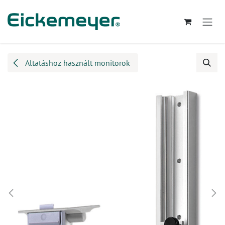
Kihagyás és továbblépés a tartalomhoz
Altatáshoz használt monitorok