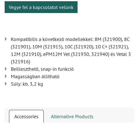
Vegye fel a kapcsolatot velünk
Kompatibilis a következő modellekkel: 8M (321900), 8C
(321901), 10M (321915), 10C (321920), 10 C+ (321921),
12M (321910), ePM12M Vet (321930, 321940) és Vetal 3
(321916)
Beilleszthető, snap-in funkció
Magasságban állítható
Súly: kb. 3,2 kg
Accessories
Alternative Products