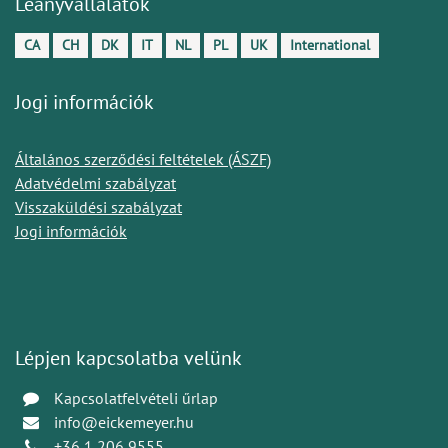
Leányvállalatok
CA
CH
DK
IT
NL
PL
UK
International
Jogi információk
Általános szerződési feltételek (ÁSZF)
Adatvédelmi szabályzat
Visszaküldési szabályzat
Jogi információk
Lépjen kapcsolatba velünk
Kapcsolatfelvételi űrlap
info@eickemeyer.hu
+36 1 206 9555