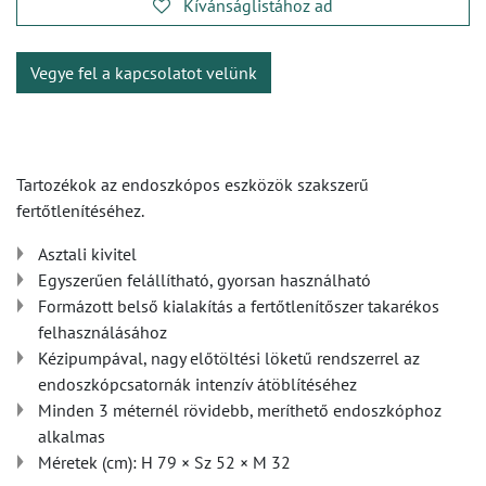
Kívánságlistához ad
Vegye fel a kapcsolatot velünk
Tartozékok az endoszkópos eszközök szakszerű
fertőtlenítéséhez.
Asztali kivitel
Egyszerűen felállítható, gyorsan használható
Formázott belső kialakítás a fertőtlenítőszer takarékos
felhasználásához
Kézipumpával, nagy előtöltési löketű rendszerrel az
endoszkópcsatornák intenzív átöblítéséhez
Minden 3 méternél rövidebb, meríthető endoszkóphoz
alkalmas
Méretek (cm): H 79 × Sz 52 × M 32