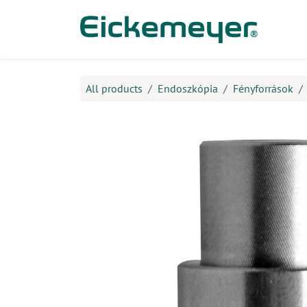
Kihagyás és továbblépés a tartalomhoz
​Ter
All products
Endoszkópia
Fényforrások