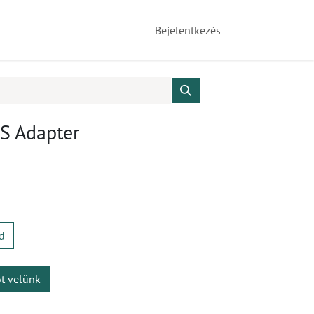
Bejelentkezés
S Adapter
d
ot velünk