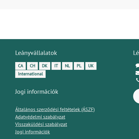
Leányvállalatok
Lé
CA
CH
DK
IT
NL
PL
UK
International
Jogi információk
Általános szerződési feltételek (ÁSZF)
Adatvédelmi szabályzat
Visszaküldési szabályzat
Jogi információk