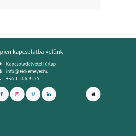
pjen kapcsolatba velünk
Kapcsolatfelvételi űrlap
info@eickemeyer.hu
+36 1 206 9555