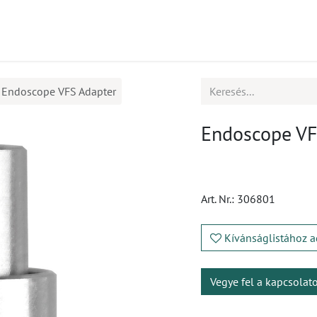
mékek
CPD
Ügyfélszolgálat
Állások
Endoscope VFS Adapter
Endoscope VF
Art. Nr.:
306801
Kívánságlistához a
Vegye fel a kapcsolat