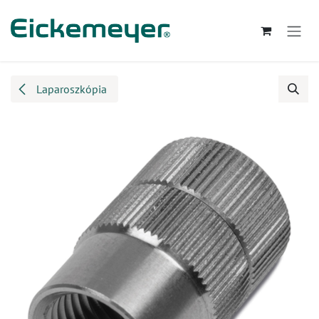
Kihagyás és továbblépés a tartalomhoz
Laparoszkópia