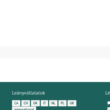
Leányvállalatok
Lé
CA
CH
DK
IT
NL
PL
UK
International