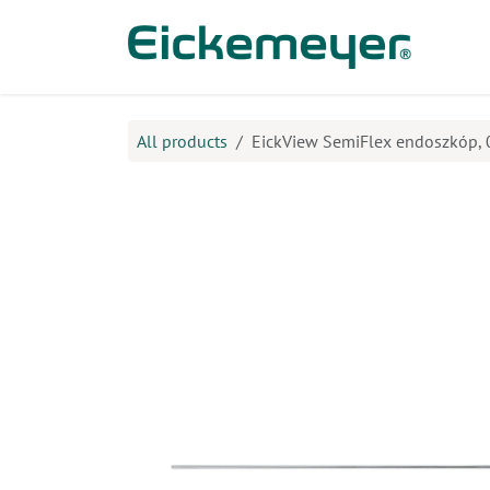
Kihagyás és továbblépés a tartalomhoz
​Ter
All products
EickView SemiFlex endoszkóp, 