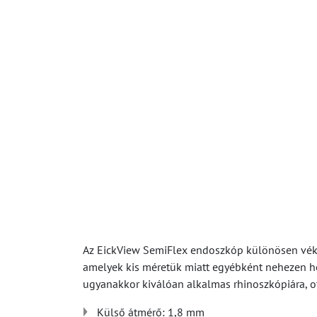
Az EickView SemiFlex endoszkóp különösen véko
amelyek kis méretük miatt egyébként nehezen hoz
ugyanakkor kiválóan alkalmas rhinoszkópiára, ot
Külső átmérő: 1,8 mm