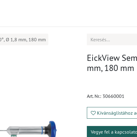
mékek
CPD
Ügyfélszolgálat
Állások
0°, Ø 1,8 mm, 180 mm
EickView Semi
mm, 180 mm
Art. Nr.:
30660001
Kívánságlistához a
Vegye fel a kapcsolat