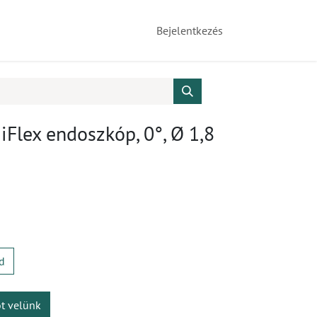
Bejelentkezés
Flex endoszkóp, 0°, Ø 1,8
d
ot velünk