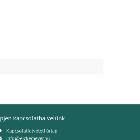
pjen kapcsolatba velünk
Kapcsolatfelvételi űrlap
info@eickemeyer.hu