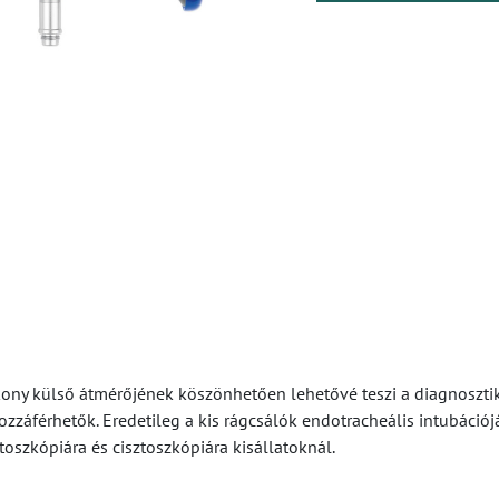
ny külső átmérőjének köszönhetően lehetővé teszi a diagnosztik
záférhetők. Eredetileg a kis rágcsálók endotracheális intubációjá
oszkópiára és cisztoszkópiára kisállatoknál.